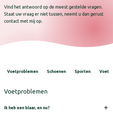
Vind het antwoord op de meest gestelde vragen.
Staat uw vraag er niet tussen, neemt u dan gerust
contact met mij op.
Voetproblemen
Schoenen
Sporten
Voetve
Voetproblemen
Ik heb een blaar, en nu?